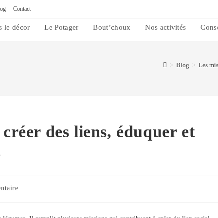
log
Contact
s le décor
Le Potager
Bout’choux
Nos activités
Cons
>
Blog
>
Les mis
créer des liens, éduquer et
é
ntaire