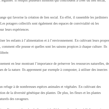
 légumes. Il remplit plusieurs missions qui contribuent à créer du lien social,
nge qui favorise la création de lien social. En effet, il rassemble les jardiniers
. Les potagers collectifs sont également des espaces de convivialité où les
ur leurs expériences.
iser les enfants à l’alimentation et à l’environnement. En cultivant leurs propre
, comment elle pousse et quelles sont les saisons propices à chaque culture. Ils
librée.
nnement en leur montrant l’importance de préserver les ressources naturelles, de
ses de la nature. Ils apprennent par exemple à composter, à utiliser des insectes
 un refuge à de nombreuses espèces animales et végétales. En cultivant des
ation de la diversité génétique des plantes. De plus, les fleurs et les plantes
naturels des ravageurs.