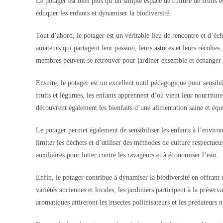
Le potager est bien plus qu’un simple espace de culture de fruits et
éduquer les enfants et dynamiser la biodiversité.
Tout d’abord, le potager est un véritable lieu de rencontre et d’écha
amateurs qui partagent leur passion, leurs astuces et leurs récoltes
membres peuvent se retrouver pour jardiner ensemble et échanger s
Ensuite, le potager est un excellent outil pédagogique pour sensibil
fruits et légumes, les enfants apprennent d’où vient leur nourriture
découvrent également les bienfaits d’une alimentation saine et équi
Le potager permet également de sensibiliser les enfants à l’enviro
limiter les déchets et d’utiliser des méthodes de culture respectueu
auxiliaires pour lutter contre les ravageurs et à économiser l’eau.
Enfin, le potager contribue à dynamiser la biodiversité en offrant
variétés anciennes et locales, les jardiniers participent à la préserv
aromatiques attireront les insectes pollinisateurs et les prédateurs 